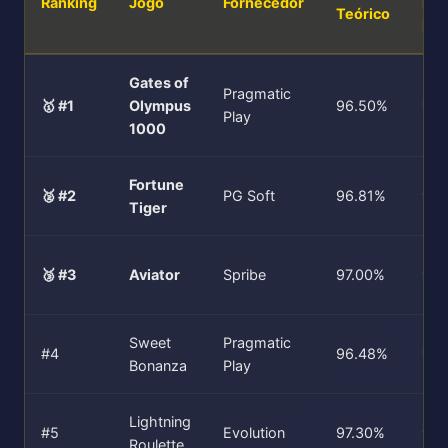
Ranking
Jogo
Fornecedor
Rea
Teórico
Mai
Gates of
Pragmatic
🥇 #1
Olympus
96.50%
96
Play
1000
Fortune
🥈 #2
PG Soft
96.81%
96
Tiger
🥉 #3
Aviator
Spribe
97.00%
97.
Sweet
Pragmatic
#4
96.48%
96
Bonanza
Play
Lightning
#5
Evolution
97.30%
97.
Roulette