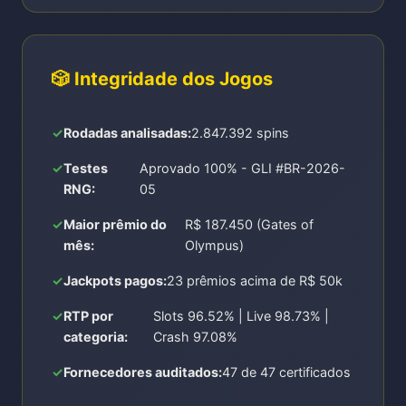
🎲 Integridade dos Jogos
Rodadas analisadas:
2.847.392 spins
Testes
Aprovado 100% - GLI #BR-2026-
RNG:
05
Maior prêmio do
R$ 187.450 (Gates of
mês:
Olympus)
Jackpots pagos:
23 prêmios acima de R$ 50k
RTP por
Slots 96.52% | Live 98.73% |
categoria:
Crash 97.08%
Fornecedores auditados:
47 de 47 certificados