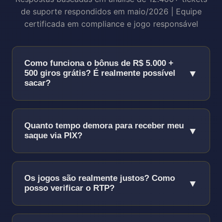
de suporte respondidos em maio/2026 | Equipe
certificada em compliance e jogo responsável
Como funciona o bônus de R$ 5.000 +
▼
500 giros grátis? É realmente possível
sacar?
Sim, é 100% real e sacável!
O bônus funciona
assim:
Quanto tempo demora para receber meu
▼
saque via PIX?
Depósito mínimo:
R$ 50 para ativar o
bônus completo
PIX funciona 24/7/365, incluindo finais de
Proporção:
100% até R$ 5.000 (ex:
semana e feriados!
Os jogos são realmente justos? Como
▼
deposite R$ 1.000, receba +R$ 1.000 = R$
posso verificar o RTP?
Conta verificada:
3-15 minutos (93% dos
2.000 para jogar)
casos)
Somos auditados mensalmente por 3
500 Giros grátis:
50 giros/dia por 10 dias