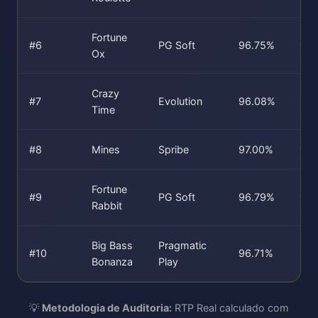
Fortune
#6
PG Soft
96.75%
96
Ox
Crazy
#7
Evolution
96.08%
96.
Time
#8
Mines
Spribe
97.00%
97
Fortune
#9
PG Soft
96.79%
96
Rabbit
Big Bass
Pragmatic
#10
96.71%
96
Bonanza
Play
💡
Metodologia de Auditoria:
RTP Real calculado com