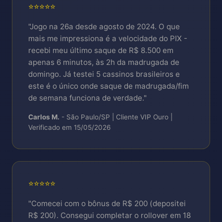
⭐⭐⭐⭐⭐
de 94-95%).
Limites diários: R$ 20.000 conta padrão | R$
"Jogo na 26a desde agosto de 2024. O que
100.000 VIP Diamante
mais me impressiona é a velocidade do PIX -
recebi meu último saque de R$ 8.500 em
apenas 6 minutos, às 2h da madrugada de
domingo. Já testei 5 cassinos brasileiros e
este é o único onde saque de madrugada/fim
de semana funciona de verdade."
Carlos M.
- São Paulo/SP | Cliente VIP Ouro |
Verificado em 15/05/2026
⭐⭐⭐⭐⭐
"Comecei com o bônus de R$ 200 (depositei
R$ 200). Consegui completar o rollover em 18