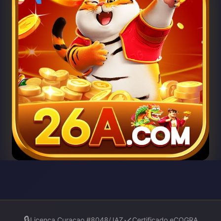
🔒
✓
Licença Curaçao #8048/JAZ
Certificado eCOGRA