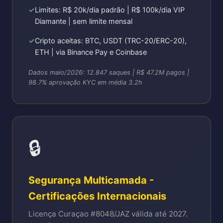
Limites: R$ 20k/dia padrão | R$ 100k/dia VIP
Diamante | sem limite mensal
Cripto aceitas: BTC, USDT (TRC-20/ERC-20),
ETH | via Binance Pay e Coinbase
Dados maio/2026: 12.847 saques | R$ 47.2M pagos |
98.7% aprovação KYC em média 3.2h
🔒
Segurança Multicamada -
Certificações Internacionais
Licença Curaçao #8048/JAZ válida até 2027.