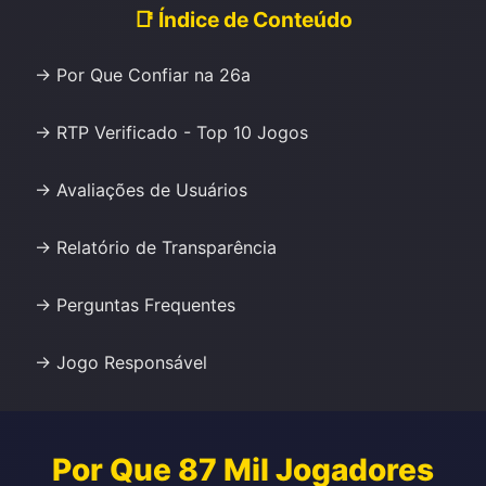
📑 Índice de Conteúdo
→ Por Que Confiar na 26a
→ RTP Verificado - Top 10 Jogos
→ Avaliações de Usuários
→ Relatório de Transparência
→ Perguntas Frequentes
→ Jogo Responsável
Por Que 87 Mil Jogadores