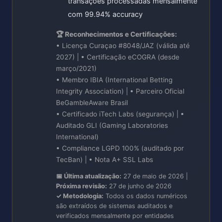
transações processadas mensalmente
com 99.94% accuracy
🏆 Reconhecimentos e Certificações:
• Licença Curaçao #8048/JAZ (válida até
2027) | • Certificação eCOGRA (desde
março/2021)
• Membro IBIA (International Betting
Integrity Association) | • Parceiro Oficial
BeGambleAware Brasil
• Certificado iTech Labs (segurança) | •
Auditado GLI (Gaming Laboratories
International)
• Compliance LGPD 100% (auditado por
TecBan) | • Nota A+ SSL Labs
📅 Última atualização:
27 de maio de 2026 |
Próxima revisão:
27 de junho de 2026
✓ Metodologia:
Todos os dados numéricos
são extraídos de sistemas auditados e
verificados mensalmente por entidades