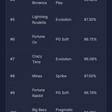
Bonanza
Play
Lightning
#5
Evolution
97.30%
97.
Roulette
Fortune
#6
PG Soft
96.75%
96
Ox
Crazy
#7
Evolution
96.08%
96.
Time
#8
Mines
Spribe
97.00%
97
Fortune
#9
PG Soft
96.79%
96
Rabbit
Big Bass
Pragmatic