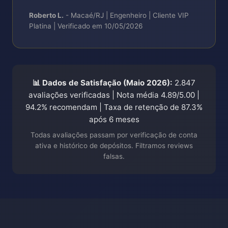
Roberto L.
- Macaé/RJ | Engenheiro | Cliente VIP
Platina | Verificado em 10/05/2026
📊 Dados de Satisfação (Maio 2026):
2.847
avaliações verificadas | Nota média 4.89/5.00 |
94.2% recomendam | Taxa de retenção de 87.3%
após 6 meses
Todas avaliações passam por verificação de conta
ativa e histórico de depósitos. Filtramos reviews
falsas.