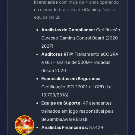
licenciados
com mais de 4 anos operando
no mercado brasileiro de iGaming. Nossa
equipe inclui:
Analistas de Compliance:
Certificação
Curaçao Gaming Control Board (2020-
2027)
Auditores RTP:
Treinamento eCOGRA
e GLI - análise de 500M+ rodadas
desde 2020
Especialistas em Segurança:
Certificação ISO 27001 e LGPD (Lei
13.709/2018)
Equipe de Suporte:
47 atendentes
treinados em jogo responsável pela
BeGambleAware Brasil
Analistas Financeiros:
87.429