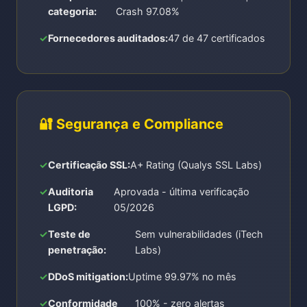
categoria:
Crash 97.08%
Fornecedores auditados:
47 de 47 certificados
🔐 Segurança e Compliance
Certificação SSL:
A+ Rating (Qualys SSL Labs)
Auditoria
Aprovada - última verificação
LGPD:
05/2026
Teste de
Sem vulnerabilidades (iTech
penetração:
Labs)
DDoS mitigation:
Uptime 99.97% no mês
Conformidade
100% - zero alertas