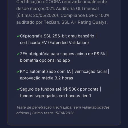
Certificação eCOGRA renovada anualmente
desde março/2021. Auditoria GLI mensal
(última: 20/05/2026). Compliance LGPD 100%
auditado por TecBan. SSL A+ Rating Qualys.
Criptografia SSL 256-bit grau bancário |
certificado EV (Extended Validation)
2FA obrigatória para saques acima de R$ 5k |
biometria opcional no app
KYC automatizado com IA | verificação facial |
aprovação média 3.2 horas
Seguro de fundos até R$ 500k por conta |
fundos segregados em bancos tier-1
Teste de penetração iTech Labs: sem vulnerabilidades
críticas | último teste 15/04/2026