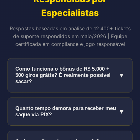
Especialistas
Respostas baseadas em análise de 12.400+ tickets
de suporte respondidos em maio/2026 | Equipe
certificada em compliance e jogo responsável
Como funciona o bônus de R$ 5.000 +
▼
500 giros grátis? É realmente possível
sacar?
Sim, é 100% real e sacável!
O bônus funciona
assim:
Quanto tempo demora para receber meu
▼
saque via PIX?
Depósito mínimo:
R$ 50 para ativar o
bônus completo
PIX funciona 24/7/365, incluindo finais de
Proporção:
100% até R$ 5.000 (ex:
semana e feriados!