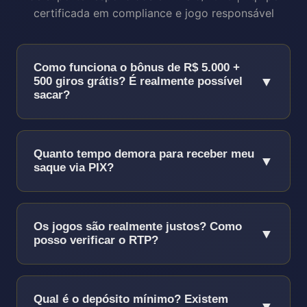
certificada em compliance e jogo responsável
Como funciona o bônus de R$ 5.000 +
▼
500 giros grátis? É realmente possível
sacar?
Sim, é 100% real e sacável!
O bônus funciona
assim:
Quanto tempo demora para receber meu
▼
saque via PIX?
Depósito mínimo:
R$ 50 para ativar o
bônus completo
PIX funciona 24/7/365, incluindo finais de
Proporção:
100% até R$ 5.000 (ex:
semana e feriados!
Os jogos são realmente justos? Como
▼
deposite R$ 1.000, receba +R$ 1.000 = R$
posso verificar o RTP?
Conta verificada:
3-15 minutos (93% dos
2.000 para jogar)
casos)
Somos auditados mensalmente por 3
500 Giros grátis:
50 giros/dia por 10 dias
Primeira retirada com KYC:
2-4 horas em
entidades internacionais independentes:
em slots selecionados
Qual é o depósito mínimo? Existem
▼