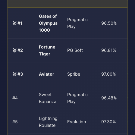
Gates of
Pragmatic
🥇 #1
Olympus
96.50%
96
Play
1000
Fortune
🥈 #2
PG Soft
96.81%
96
Tiger
🥉 #3
Aviator
Spribe
97.00%
97.
Sweet
Pragmatic
#4
96.48%
96
Bonanza
Play
Lightning
#5
Evolution
97.30%
97.
Roulette