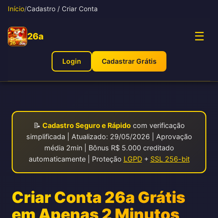
Início
/
Cadastro / Criar Conta
☰
26a
Login
Cadastrar Grátis
📝
Cadastro Seguro e Rápido
com verificação
simplificada | Atualizado: 29/05/2026 | Aprovação
média 2min | Bônus R$ 5.000 creditado
automaticamente | Proteção
LGPD
+
SSL 256-bit
Criar Conta 26a Grátis
em Apenas 2 Minutos