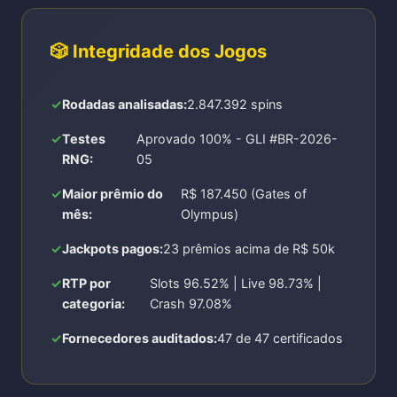
🎲 Integridade dos Jogos
Rodadas analisadas:
2.847.392 spins
Testes
Aprovado 100% - GLI #BR-2026-
RNG:
05
Maior prêmio do
R$ 187.450 (Gates of
mês:
Olympus)
Jackpots pagos:
23 prêmios acima de R$ 50k
RTP por
Slots 96.52% | Live 98.73% |
categoria:
Crash 97.08%
Fornecedores auditados:
47 de 47 certificados