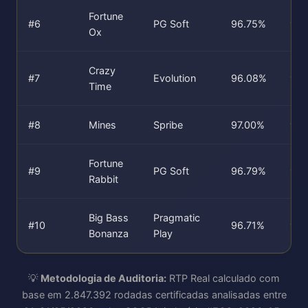
Fortune
#6
PG Soft
96.75%
96
Ox
Crazy
#7
Evolution
96.08%
96.
Time
#8
Mines
Spribe
97.00%
97
Fortune
#9
PG Soft
96.79%
96
Rabbit
Big Bass
Pragmatic
#10
96.71%
96
Bonanza
Play
💡
Metodologia de Auditoria:
RTP Real calculado com
base em 2.847.392 rodadas certificadas analisadas entre