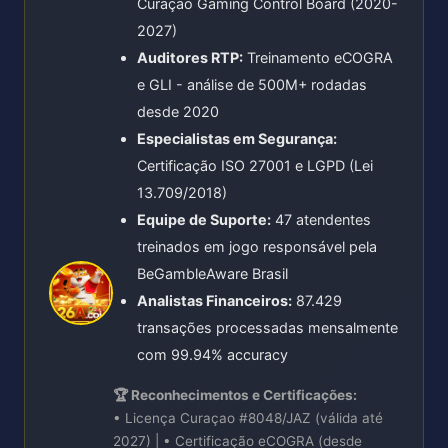
Curaçao Gaming Control Board (2020-
2027)
Auditores RTP:
Treinamento eCOGRA
e GLI - análise de 500M+ rodadas
desde 2020
Especialistas em Segurança:
Certificação ISO 27001 e LGPD (Lei
13.709/2018)
Equipe de Suporte:
47 atendentes
treinados em jogo responsável pela
BeGambleAware Brasil
Analistas Financeiros:
87.429
transações processadas mensalmente
com 99.94% accuracy
🏆 Reconhecimentos e Certificações:
• Licença Curaçao #8048/JAZ (válida até
2027) | • Certificação eCOGRA (desde