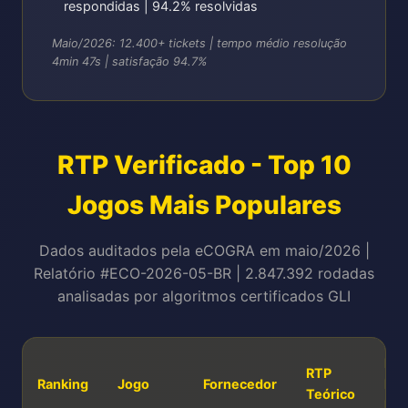
respondidas | 94.2% resolvidas
Maio/2026: 12.400+ tickets | tempo médio resolução
4min 47s | satisfação 94.7%
RTP Verificado - Top 10
Jogos Mais Populares
Dados auditados pela eCOGRA em maio/2026 |
Relatório #ECO-2026-05-BR | 2.847.392 rodadas
analisadas por algoritmos certificados GLI
RT
RTP
Ranking
Jogo
Fornecedor
Rea
Teórico
Mai