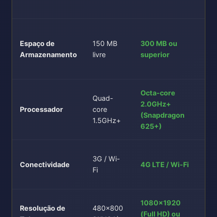
Cas
52
Espaço de
150 MB
300 MB ou
20
Armazenamento
livre
superior
+ e
din
Octa-core
Qua
Quad-
2.0GHz+
pro
Processador
core
(Snapdragon
ARM
1.5GHz+
625+)
bit
5G 
3G / Wi-
Conectividade
4G LTE / Wi-Fi
par
Fi
str
1080x1920
Resolução de
480x800
Sup
(Full HD) ou