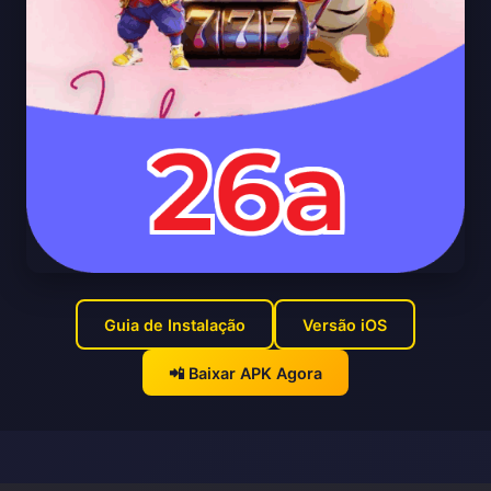
Guia de Instalação
Versão iOS
📲 Baixar APK Agora