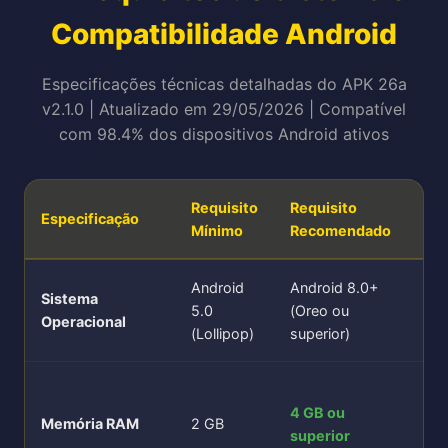
Compatibilidade Android
Especificações técnicas detalhadas do APK 26a
v2.1.0 | Atualizado em 29/05/2026 | Compatível
com 98.4% dos dispositivos Android ativos
Requisito
Requisito
Especificação
Ob
Mínimo
Recomendado
Android
Android 8.0+
Com
Sistema
5.0
(Oreo ou
até
Operacional
(Lollipop)
superior)
14
4G
4 GB ou
re
Memória RAM
2 GB
superior
par