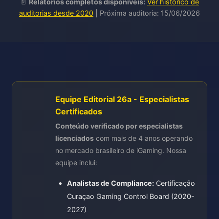
📄
Relatórios completos disponíveis:
Ver histórico de
auditorias desde 2020
| Próxima auditoria: 15/06/2026
Equipe Editorial 26a - Especialistas
Certificados
Conteúdo verificado por especialistas
licenciados
com mais de 4 anos operando
no mercado brasileiro de iGaming. Nossa
equipe inclui:
Analistas de Compliance:
Certificação
Curaçao Gaming Control Board (2020-
2027)