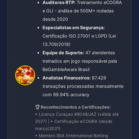
Auditores RTP:
Treinamento eCOGRA
e GLI - análise de 500M+ rodadas
desde 2020
Especialistas em Segurança:
Certificação ISO 27001 e LGPD (Lei
13.709/2018)
Equipe de Suporte:
47 atendentes
treinados em jogo responsável pela
BeGambleAware Brasil
Analistas Financeiros:
87.429
transações processadas mensalmente
com 99.94% accuracy
🏆 Reconhecimentos e Certificações:
• Licença Curaçao #8048/JAZ (válida até
2027) | • Certificação eCOGRA (desde
março/2021)
• Membro IBIA (International Betting