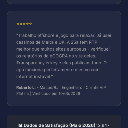
⭐⭐⭐⭐⭐
"Trabalho offshore e jogo para relaxar. Já usei
cassinos de Malta e UK. A 26a tem RTP
melhor que muitos sites europeus - verifiquei
os relatórios da eCOGRA no site deles.
Transparency is key e eles publicam tudo. O
app funciona perfeitamente mesmo com
internet instável."
Roberto L.
- Macaé/RJ | Engenheiro | Cliente VIP
Platina | Verificado em 10/05/2026
📊 Dados de Satisfação (Maio 2026):
2.847