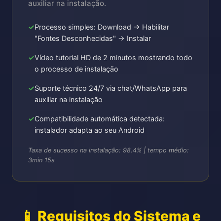
auxiliar na instalação.
Processo simples: Download → Habilitar
"Fontes Desconhecidas" → Instalar
Vídeo tutorial HD de 2 minutos mostrando todo
o processo de instalação
Suporte técnico 24/7 via chat/WhatsApp para
auxiliar na instalação
Compatibilidade automática detectada:
instalador adapta ao seu Android
Taxa de sucesso na instalação: 98.4% | tempo médio:
3min 15s
📱 Requisitos do Sistema e