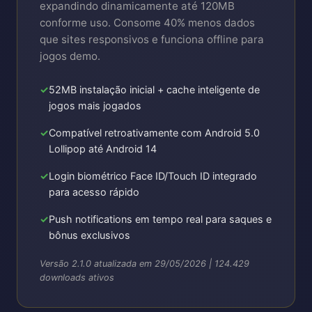
expandindo dinamicamente até 120MB
conforme uso. Consome 40% menos dados
que sites responsivos e funciona offline para
jogos demo.
52MB instalação inicial + cache inteligente de
jogos mais jogados
Compatível retroativamente com Android 5.0
Lollipop até Android 14
Login biométrico Face ID/Touch ID integrado
para acesso rápido
Push notifications em tempo real para saques e
bônus exclusivos
Versão 2.1.0 atualizada em 29/05/2026 | 124.429
downloads ativos