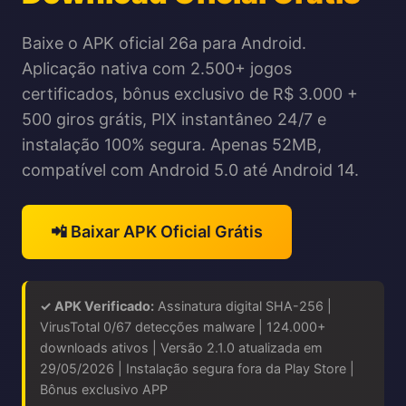
Baixe o APK oficial 26a para Android.
Aplicação nativa com 2.500+ jogos
certificados, bônus exclusivo de R$ 3.000 +
500 giros grátis, PIX instantâneo 24/7 e
instalação 100% segura. Apenas 52MB,
compatível com Android 5.0 até Android 14.
📲 Baixar APK Oficial Grátis
✓ APK Verificado:
Assinatura digital SHA-256 |
VirusTotal 0/67 detecções malware | 124.000+
downloads ativos | Versão 2.1.0 atualizada em
29/05/2026 | Instalação segura fora da Play Store |
Bônus exclusivo APP