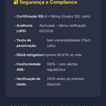
🔐 Segurança e Compliance
Certificação SSL:
A+ Rating (Qualys SSL Labs)
Auditoria
Aprovada - última verificação
LGPD:
05/2026
Teste de
Sem vulnerabilidades (iTech
penetração:
Labs)
DDoS mitigation:
Uptime 99.97% no mês
Conformidade
100% - zero alertas
AML:
regulatórios
Verificação de
100% antes do primeiro
idade:
depósito