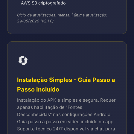
AWS S3 criptografado
Ciclo de atualizações: mensal | última atualização:
29/05/2026 (v2.1.0)
🔄
Instalação Simples - Guia Passo a
Passo Incluído
Instalação do APK é simples e segura. Requer
apenas habilitação de "Fontes
Desconhecidas" nas configurações Android.
Guia passo a passo em vídeo incluído no app.
Suporte técnico 24/7 disponível via chat para