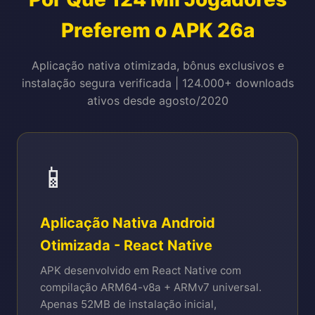
Preferem o APK 26a
Aplicação nativa otimizada, bônus exclusivos e
instalação segura verificada | 124.000+ downloads
ativos desde agosto/2020
📱
Aplicação Nativa Android
Otimizada - React Native
APK desenvolvido em React Native com
compilação ARM64-v8a + ARMv7 universal.
Apenas 52MB de instalação inicial,