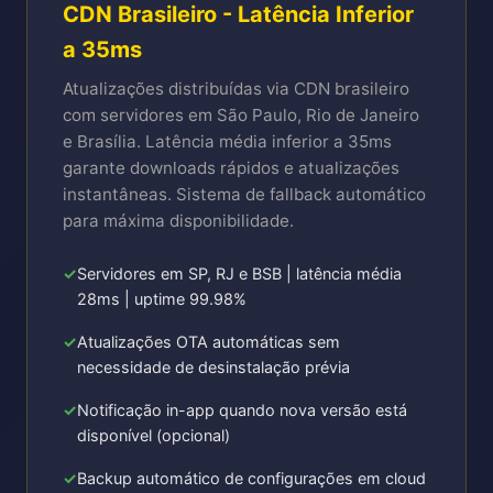
CDN Brasileiro - Latência Inferior
a 35ms
Atualizações distribuídas via CDN brasileiro
com servidores em São Paulo, Rio de Janeiro
e Brasília. Latência média inferior a 35ms
garante downloads rápidos e atualizações
instantâneas. Sistema de fallback automático
para máxima disponibilidade.
Servidores em SP, RJ e BSB | latência média
28ms | uptime 99.98%
Atualizações OTA automáticas sem
necessidade de desinstalação prévia
Notificação in-app quando nova versão está
disponível (opcional)
Backup automático de configurações em cloud