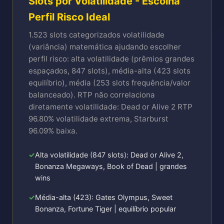
Slots por Volatilidade - Escolha
Perfil Risco Ideal
1.523 slots categorizados volatilidade
(variância) matemática ajudando escolher
perfil risco: alta volatilidade (prêmios grandes
espaçados, 847 slots), média-alta (423 slots
equilíbrio), média (253 slots frequência/valor
balanceado). RTP não correlaciona
diretamente volatilidade: Dead or Alive 2 RTP
96.80% volatilidade extrema, Starburst
96.09% baixa.
Alta volatilidade (847 slots): Dead or Alive 2,
Bonanza Megaways, Book of Dead | grandes
wins
Média-alta (423): Gates Olympus, Sweet
Bonanza, Fortune Tiger | equilíbrio popular