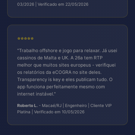
03/2026 | Verificado em 22/05/2026
⭐⭐⭐⭐⭐
"Trabalho offshore e jogo para relaxar. Já usei
cassinos de Malta e UK. A 26a tem RTP
melhor que muitos sites europeus - verifiquei
os relatórios da eCOGRA no site deles.
Transparency is key e eles publicam tudo. O
app funciona perfeitamente mesmo com
internet instável."
Roberto L.
- Macaé/RJ | Engenheiro | Cliente VIP
Platina | Verificado em 10/05/2026