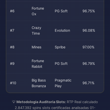
Fortune
#6
PG Soft
96.75%
96
Ox
Crazy
#7
Evolution
96.08%
96.
Time
#8
Mines
Spribe
97.00%
97
Fortune
#9
PG Soft
96.79%
96
Rabbit
Big Bass
Pragmatic
#10
96.71%
96
Bonanza
Play
💡
Metodologia Auditoria Slots:
RTP Real calculado
2.847.392 spins slots certificadas analisadas 01-