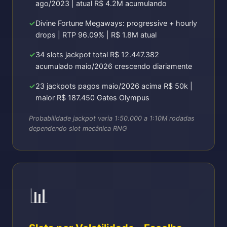
ago/2023 | atual R$ 4.2M acumulando
Divine Fortune Megaways: progressive + hourly
drops | RTP 96.09% | R$ 1.8M atual
34 slots jackpot total R$ 12.447.382
acumulado maio/2026 crescendo diariamente
23 jackpots pagos maio/2026 acima R$ 50k |
maior R$ 187.450 Gates Olympus
Probabilidade jackpot varia 1:50.000 a 1:10M rodadas
dependendo slot mecânica RNG
📊