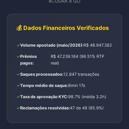
eCOGRA e GLI
💰 Dados Financeiros Verificados
Volume apostado (maio/2026):
R$ 48.947.382
Prêmios
R$ 47.239.164 (96.51% RTP
pagos:
real)
Saques processados:
12.847 transações
Tempo médio de saque:
8min 17s
Taxa de aprovação KYC:
98.7% (média 3.2h)
Reclamações resolvidas:
47 de 49 (95.9%)