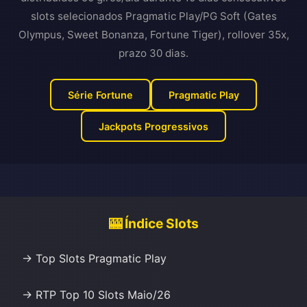
slots selecionados Pragmatic Play/PG Soft (Gates
Olympus, Sweet Bonanza, Fortune Tiger), rollover 35x,
prazo 30 dias.
Série Fortune
Pragmatic Play
Jackpots Progressivos
🎰 Índice Slots
→ Top Slots Pragmatic Play
→ RTP Top 10 Slots Maio/26