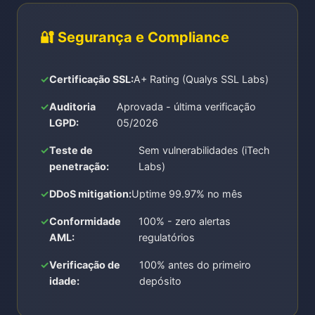
🔐 Segurança e Compliance
Certificação SSL:
A+ Rating (Qualys SSL Labs)
Auditoria
Aprovada - última verificação
LGPD:
05/2026
Teste de
Sem vulnerabilidades (iTech
penetração:
Labs)
DDoS mitigation:
Uptime 99.97% no mês
Conformidade
100% - zero alertas
AML:
regulatórios
Verificação de
100% antes do primeiro
idade:
depósito