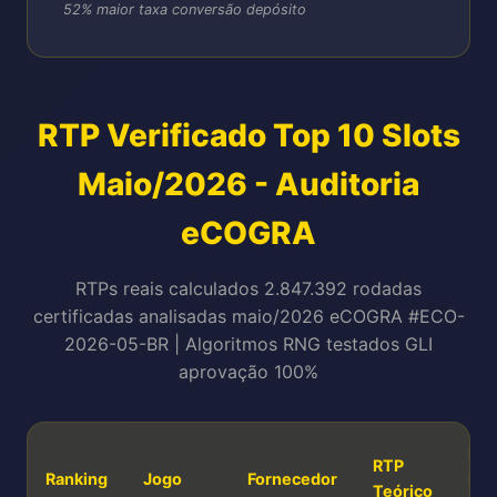
52% maior taxa conversão depósito
RTP Verificado Top 10 Slots
Maio/2026 - Auditoria
eCOGRA
RTPs reais calculados 2.847.392 rodadas
certificadas analisadas maio/2026 eCOGRA #ECO-
2026-05-BR | Algoritmos RNG testados GLI
aprovação 100%
RT
RTP
Ranking
Jogo
Fornecedor
Rea
Teórico