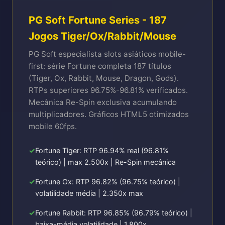
PG Soft Fortune Series - 187
Jogos Tiger/Ox/Rabbit/Mouse
PG Soft especialista slots asiáticos mobile-
first: série Fortune completa 187 títulos
(Tiger, Ox, Rabbit, Mouse, Dragon, Gods).
RTPs superiores 96.75%-96.81% verificados.
Mecânica Re-Spin exclusiva acumulando
multiplicadores. Gráficos HTML5 otimizados
mobile 60fps.
Fortune Tiger: RTP 96.94% real (96.81%
teórico) | max 2.500x | Re-Spin mecânica
Fortune Ox: RTP 96.82% (96.75% teórico) |
volatilidade média | 2.350x max
Fortune Rabbit: RTP 96.85% (96.79% teórico) |
baixa-média volatilidade | 1.800x