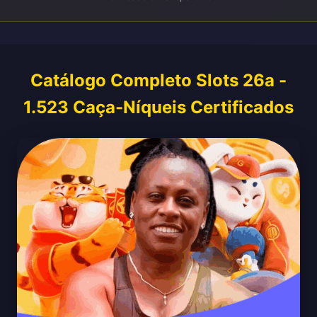
Catálogo Completo Slots 26a -
1.523 Caça-Níqueis Certificados